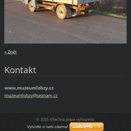
« Zpět
Kontakt
www.muzeumlobzy.cz
muzeumlo
bzy@sezn
am.cz
© 2015 Všechna práva vyhrazena.
Vytvořte si web zdarma!