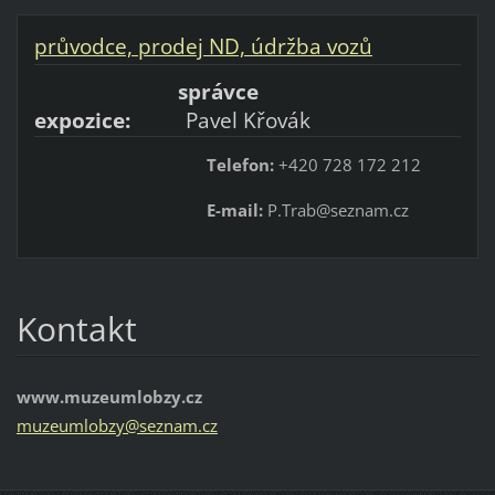
průvodce, prodej ND, údržba vozů
správce
expozice:
Pavel Křovák
Telefon:
+420 728 172 212
E-mail:
P.Trab@seznam.cz
Kontakt
www.muzeumlobzy.cz
muzeumlo
bzy@sezn
am.cz