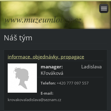
www.muzeumlobzy.cz
Náš tým
informace, objednávky, propagace
manager:
Ladislava
Křováková
Telefon:
+420 777 097 557
E-mail:
krovakovaladislava@seznam.cz